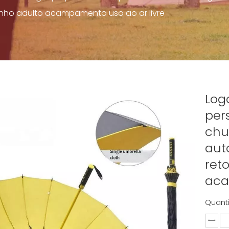
ho adulto acampamento uso ao ar livre
Log
per
chu
aut
ret
aca
Quant