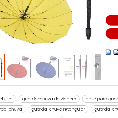
chuva
guarda-chuva de viagem
base para gua
arda-chuva
guarda-chuva retangular
guarda-ch