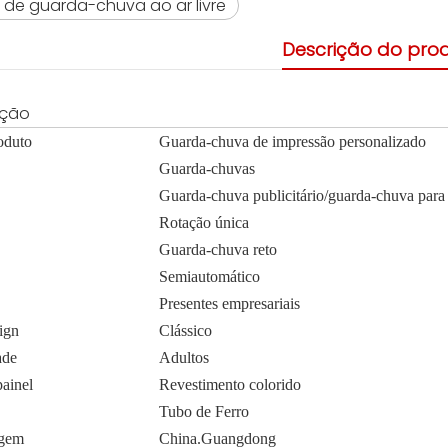
 de guarda-chuva ao ar livre
Descrição do pro
ação
oduto
Guarda-chuva de impressão personalizado
Guarda-chuvas
Guarda-chuva publicitário/guarda-chuva para
Rotação única
Guarda-chuva reto
Semiautomático
Presentes empresariais
sign
Clássico
ade
Adultos
painel
Revestimento colorido
Tubo de Ferro
igem
China.Guangdong