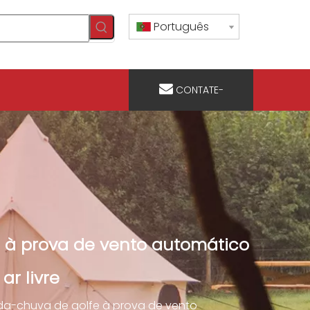
Português
CONTATE-
NOS
 à prova de vento automático
r livre
da-chuva de golfe à prova de vento