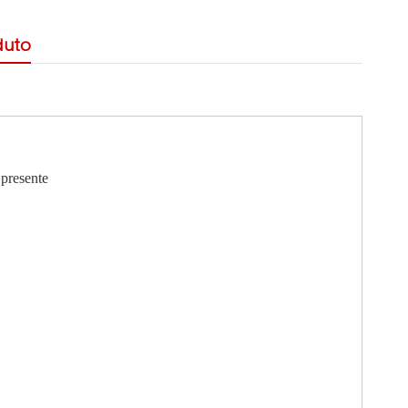
duto
 presente