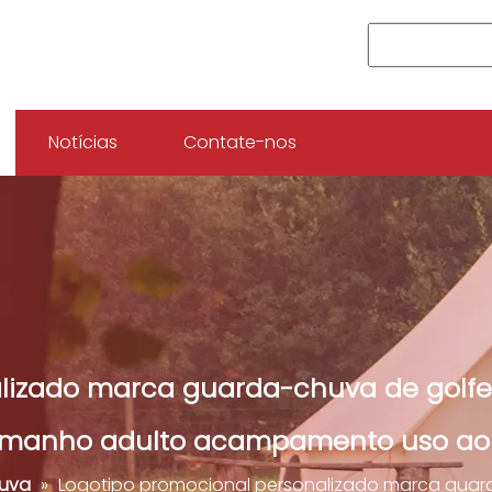
Notícias
Contate-nos
lizado marca guarda-chuva de golfe
amanho adulto acampamento uso ao a
uva
»
Logotipo promocional personalizado marca guar