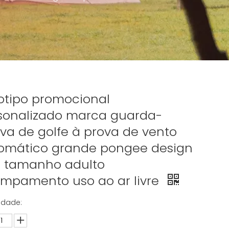
otipo promocional
sonalizado marca guarda-
va de golfe à prova de vento
omático grande pongee design
o tamanho adulto
mpamento uso ao ar livre
idade: