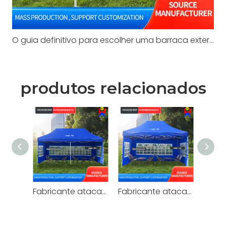
O guia definitivo para escolher uma barraca externa de alto desempenho para qualquer ocasião
produtos relacionados
Fabricante atacado 10X20 pés barraca dobrável para feiras ao ar livre Tenda dobrável
Fabricante atacado barraca para feiras ao ar livre de 10X15 pés com janelas de PVC barraca para festas