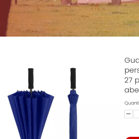
Gua
per
27 
abe
Quant