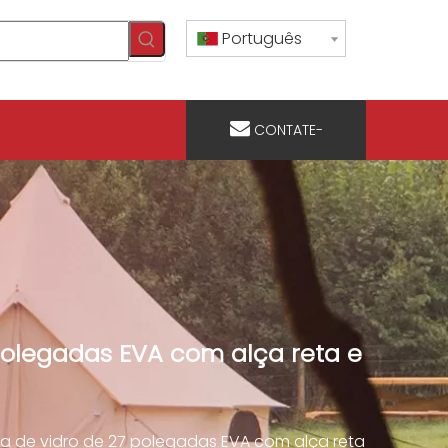
Português
CONTATE-
NOS
polegadas EVA com alça reta e
a de vidro de 27 polegadas EVA com alça reta